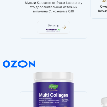
Женское
Женское
Же
 силовой
Мульти Коллаген от Evalar Laboratory
Оптималь
здоровье и
здоровье и
здор
Бета-аланин
Мульти
Оме
рому
это дополнительный источник
веществ д
красота
красота
кр
1000 мг
Коллаген
Коэн
тяжелых
витамина С, коэнзима Q10
Эвалар
алости
Купить