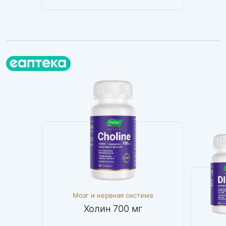
ема
Мозг и нервная система
Женс
мг
Холин 700 мг
DIM Ди