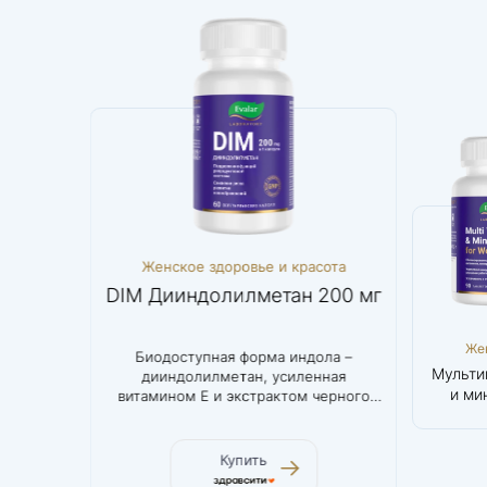
ема
Женское здоровье и красота
Женс
DIM Дииндолилметан 200 мг
Мульти
Мозг и нервная
Женское
Же
ом для
Биодоступная форма индола –
Инно
система
здоровье и
здор
Холин 700 мг
DIM
Мульти
ости
дииндолилметан, усиленная
биоакт
красота
кр
Дииндолилметан
и ми
витамином Е и экстрактом черного
200 мг
же
перца
Купить