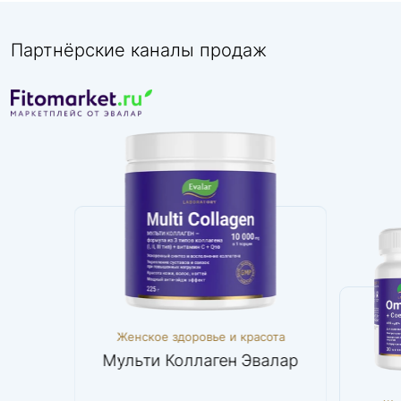
Партнёрские каналы продаж
асота
Женское здоровье и красота
Женс
0 мг
Мульти Коллаген Эвалар
Омег