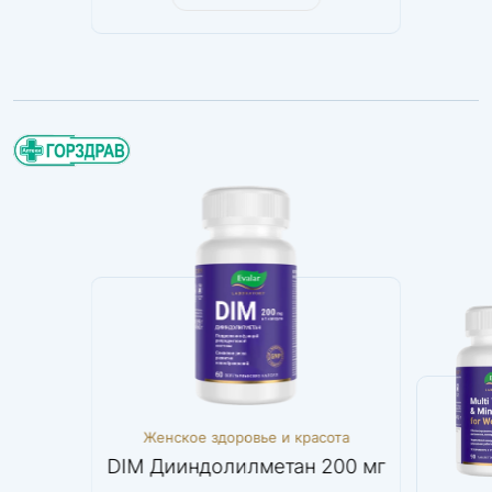
ема
Женское здоровье и красота
Женс
ат
DIM Дииндолилметан 200 мг
Мульти