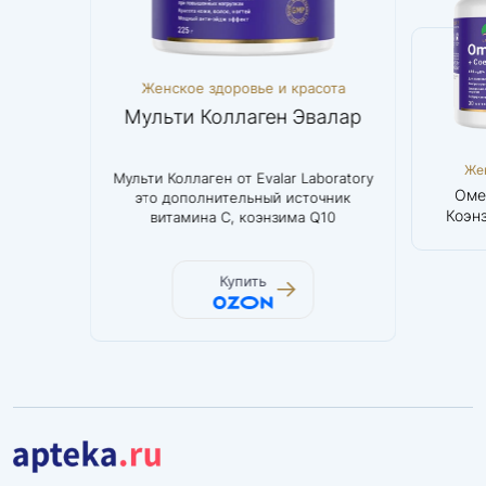
асота
Женское здоровье и красота
Женс
0 мг
Мульти Коллаген Эвалар
Омег
Женское
Женское
Же
 силовой
Мульти Коллаген от Evalar Laboratory
Оптималь
здоровье и
здоровье и
здор
Бета-аланин
Мульти
Оме
рому
это дополнительный источник
веществ д
красота
красота
кр
1000 мг
Коллаген
Коэн
тяжелых
витамина С, коэнзима Q10
Эвалар
алости
Купить