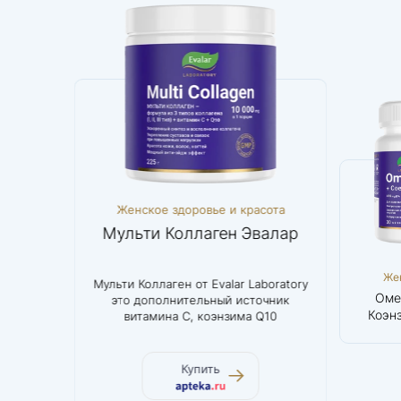
асота
Женское здоровье и красота
Женс
0 мг
Мульти Коллаген Эвалар
Омег
Женское
Женское
Же
 силовой
Мульти Коллаген от Evalar Laboratory
Оптималь
здоровье и
здоровье и
здор
Бета-аланин
Мульти
Оме
рому
это дополнительный источник
веществ д
красота
красота
кр
1000 мг
Коллаген
Коэн
тяжелых
витамина С, коэнзима Q10
Эвалар
алости
Купить