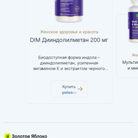
ема
Женское здоровье и красота
Женс
ат
DIM Дииндолилметан 200 мг
Мульти
Мозг и нервная
Женское
Же
агния.
Биодоступная форма индола –
Инно
система
здоровье и
здор
Магний L-
DIM
Мульти
дииндолилметан, усиленная
биоакт
красота
кр
треонат
Дииндолилметан
и ми
витамином Е и экстрактом черного
200 мг
же
перца
Купить