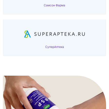
Самсон Фарма
СуперАптека