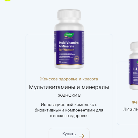
асота
Женское здоровье и красота
Женс
 200 мг
Мультивитамины и минералы
женские
Женское
Женское
Же
дола –
Инновационный комплекс с
Пр
здоровье и
здоровье и
здор
DIM
Мультивитамины
ЛИЗИН
енная
биоактивными компонентами для
прежд
красота
красота
кр
Дииндолилметан
и минералы
 черного
женского здоровья
улучшает
200 мг
женские
Купить