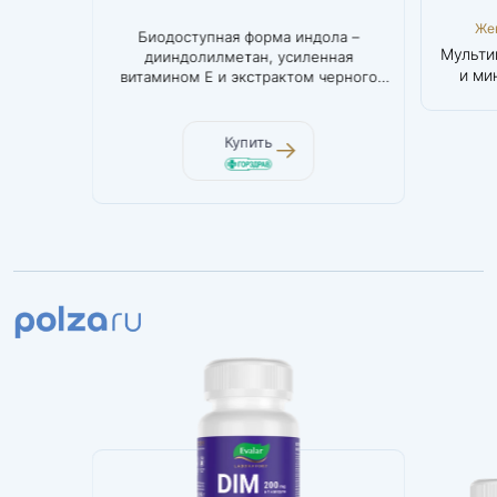
Мозг и нервная
Женское
Же
агния.
Биодоступная форма индола –
Инно
система
здоровье и
здор
Магний L-
DIM
Мульти
дииндолилметан, усиленная
биоакт
красота
кр
треонат
Дииндолилметан
и ми
витамином Е и экстрактом черного
200 мг
же
перца
Купить