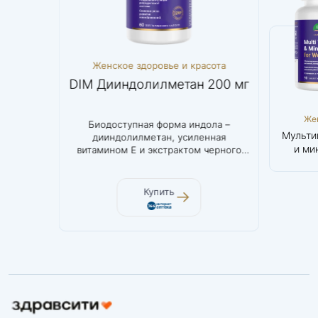
ема
Женское здоровье и красота
Женс
ат
DIM Дииндолилметан 200 мг
Мульти
Мозг и нервная
Женское
Же
агния.
Биодоступная форма индола –
Инно
система
здоровье и
здор
Магний L-
DIM
Мульти
дииндолилметан, усиленная
биоакт
красота
кр
треонат
Дииндолилметан
и ми
витамином Е и экстрактом черного
200 мг
же
перца
Купить