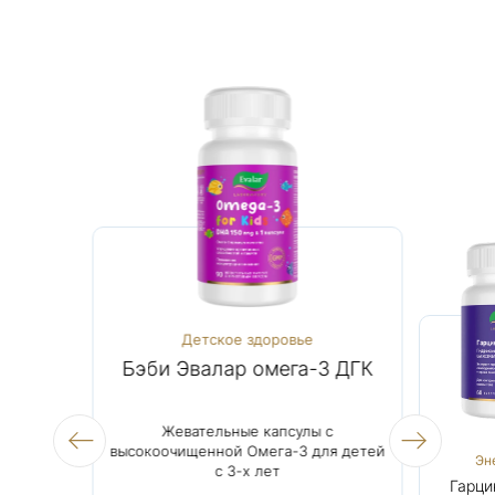
асота
Детское здоровье
0 мкг
Бэби Эвалар омега-3 ДГК
Гар
биотина в 1
Жевательные капсулы с
Натуральн
высокоочищенной Омега-3 для детей
(экстра
Женское
Детское здоровье
Эн
с 3-х лет
черног
здоровье и
Биотин Форте,
Бэби Эвалар
Гарци
хромом 