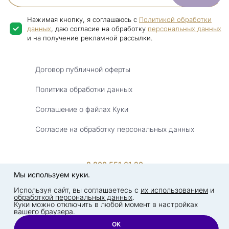
Нажимая кнопку, я соглашаюсь с
Политикой обработки
данных
, даю согласие на обработку
персональных данных
и на получение рекламной рассылки.
Договор публичной оферты
Политика обработки данных
Соглашение о файлах Куки
Согласие на обработку персональных данных
8 800 551 61 20
Мы используем куки.
8:30 - 20:30 (Мск)
Используя сайт, вы соглашаетесь с
их использованием
и
обработкой персональных данных
.
123112, Москва, Наб. Пресненская, Д. 12, Ком. А2
Куки можно отключить в любой момент в настройках
© «Эвалар», 2003 — 2026
вашего браузера.
ОК