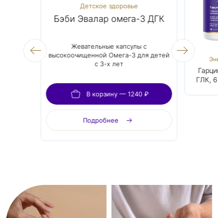
асота
Детское здоровье
0 мкг
Бэби Эвалар омега-3 ДГК
Гар
биотина в 1
Жевательные капсулы с
Натуральн
высокоочищенной Омега-3 для детей
(экстра
Женское
Детское здоровье
Эн
с 3-х лет
черног
здоровье и
Биотин Форте,
Бэби Эвалар
Гарци
хромом 
красота
500 мкг
омега-3 ДГК
ГЛК, 6
форме
контро
40 ₽
В корзину — 1240 ₽
аппе
Подробнее