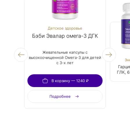
асота
Детское здоровье
0 мкг
Бэби Эвалар омега-3 ДГК
Гар
биотина в 1
Жевательные капсулы с
Натуральн
высокоочищенной Омега-3 для детей
(экстра
Женское
Детское здоровье
Эн
с 3-х лет
черног
здоровье и
Биотин Форте,
Бэби Эвалар
Гарци
хромом 
красота
500 мкг
омега-3 ДГК
ГЛК, 6
форме
контро
40 ₽
В корзину — 1240 ₽
аппе
Подробнее