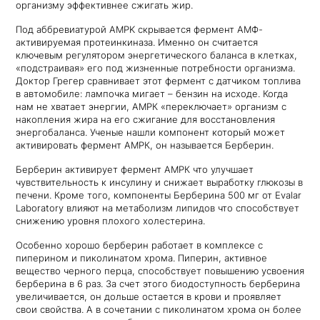
организму эффективнее сжигать жир.
Под аббревиатурой AMPK скрывается фермент АМФ-
активируемая протеинкиназа. Именно он считается
ключевым регулятором энергетического баланса в клетках,
«подстраивая» его под жизненные потребности организма.
Доктор Грегер сравнивает этот фермент с датчиком топлива
в автомобиле: лампочка мигает – бензин на исходе. Когда
нам не хватает энергии, АМРК «переключает» организм с
накопления жира на его сжигание для восстановления
энергобаланса. Ученые нашли компонент который может
активировать фермент АМРК, он называется Берберин.
Берберин активирует фермент АМРК что улучшает
чувствительность к инсулину и снижает выработку глюкозы в
печени. Кроме того, компоненты Берберина 500 мг от Evalar
Laboratory влияют на метаболизм липидов что способствует
снижению уровня плохого холестерина.
Особенно хорошо берберин работает в комплексе с
пиперином и пиколинатом хрома. Пиперин, активное
вещество черного перца, способствует повышению усвоения
берберина в 6 раз. За счет этого биодоступность берберина
увеличивается, он дольше остается в крови и проявляет
свои свойства. А в сочетании с пиколинатом хрома он более